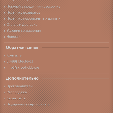
Покупай в кредит или рассрочку
Политика возвратов
Политика персональных данных
Оплата и Доставка
Условия соглашения
Новости
Обратная связь
Контакты
8(499)136-36-63
info@sklad-hobby.ru
Дополнительно
Производители
Распродажа
Карта сайта
Подарочные сертификаты