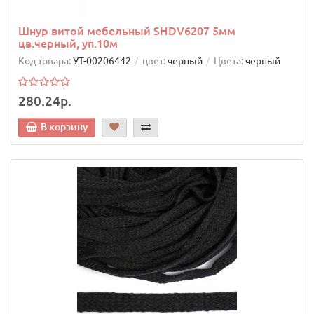
Шнур витой мебельный SHDV6207 5мм
цв.черный, уп.10м
Код товара:
УТ-00206442
цвет:
черный
Цвета:
черный
280.24р.
В корзину