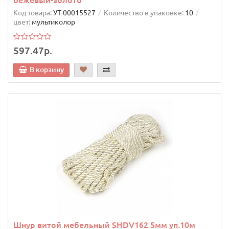
бежевый-золото
Код товара:
УТ-00015527
Количество в упаковке:
10
цвет:
мультиколор
597.47р.
В корзину
Шнур витой мебельный SHDV162 5мм уп.10м