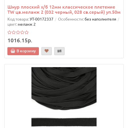
Шнур плоский х/б 12мм классическое плетение
TW цв.меланж 2 (032 черный, 028 св.серый) уп.50м
Код товара:
УТ-00172337
Особенности:
без наполнителя
цвет:
меланж 2
1016.15р.
В корзину