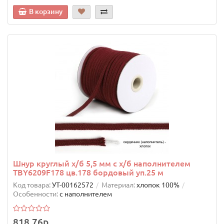
В корзину
Шнур круглый х/б 5,5 мм с х/б наполнителем
TBY6209F178 цв.178 бордовый уп.25 м
Код товара:
УТ-00162572
Материал:
хлопок 100%
Особенности:
с наполнителем
818.76р.