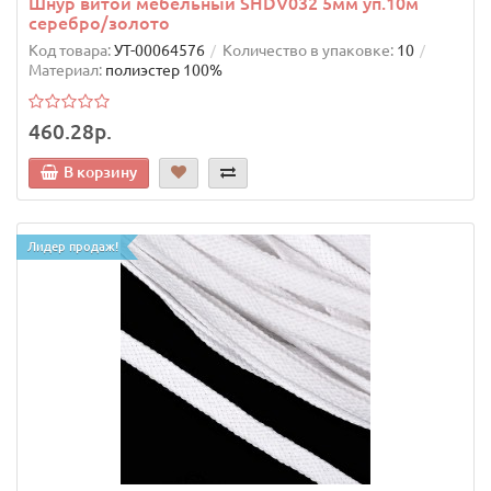
Шнур витой мебельный SHDV032 5мм уп.10м
серебро/золото
Код товара:
УТ-00064576
Количество в упаковке:
10
Материал:
полиэстер 100%
460.28р.
В корзину
Лидер продаж!