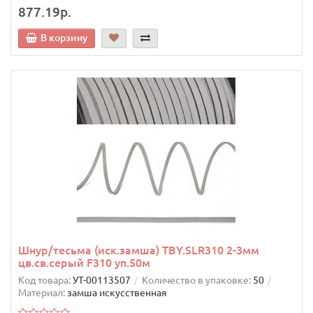
877.19р.
В корзину
Шнур/тесьма (иск.замша) TBY.SLR310 2-3мм
цв.св.серый F310 уп.50м
Код товара:
УТ-00113507
Количество в упаковке:
50
Материал:
замша искусственная