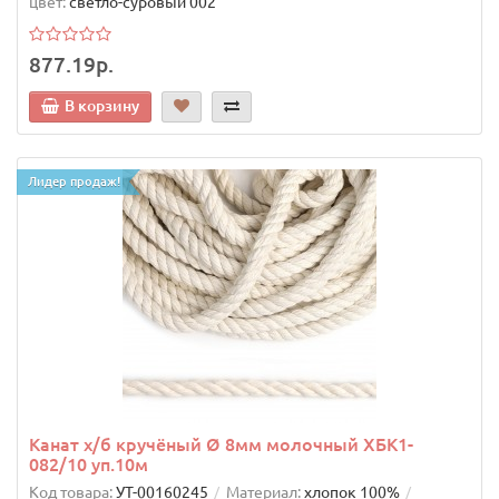
цвет:
светло-суровый 002
877.19р.
В корзину
Лидер продаж!
Канат х/б кручёный Ø 8мм молочный ХБК1-
082/10 уп.10м
Код товара:
УТ-00160245
Материал:
хлопок 100%