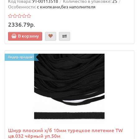
Код товара:
УТ-00113518
Количество в упаковке:
25
Особенности:
с кнопками,без наполнителя
2336.79р.
В корзину
Лидер продаж!
Шнур плоский х/б 10мм турецкое плетение TW
цв.032 чёрный уп.50м