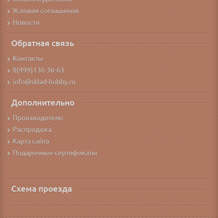
Условия соглашения
Новости
Обратная связь
Контакты
8(499)136-36-63
info@sklad-hobby.ru
Дополнительно
Производители
Распродажа
Карта сайта
Подарочные сертификаты
Схема проезда