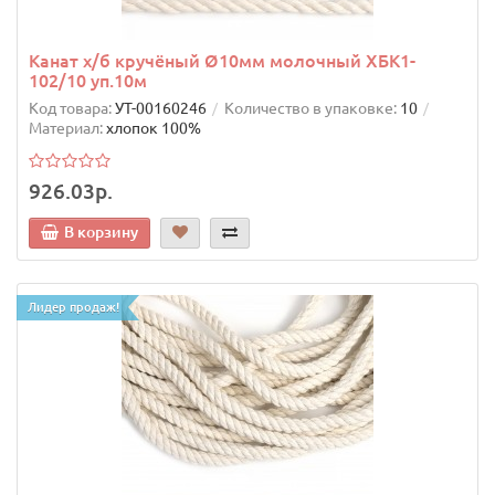
Канат х/б кручёный Ø10мм молочный ХБК1-
102/10 уп.10м
Код товара:
УТ-00160246
Количество в упаковке:
10
Материал:
хлопок 100%
926.03р.
В корзину
Лидер продаж!