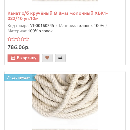
Канат х/б кручёный Ø 8мм молочный ХБК1-
082/10 уп.10м
Код товара:
УТ-00160245
Материал:
хлопок 100%
Материал:
100% хлопок
786.06р.
В корзину
Лидер продаж!