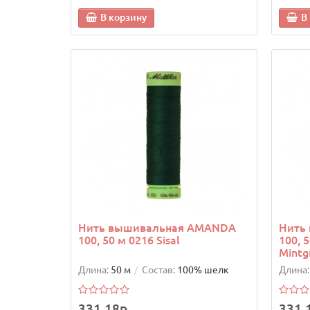
В корзину
В
Нить вышивальная AMANDA
Нить
100, 50 м 0216 Sisal
100, 
Mintg
Длина:
50 м
Состав:
100% шелк
Длина:
331.18р.
331.