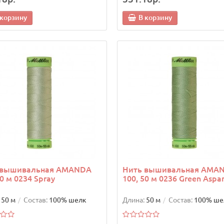
 корзину
В корзину
 вышивальная AMANDA
Нить вышивальная AMA
50 м 0234 Spray
100, 50 м 0236 Green Aspa
50 м
Состав:
100% шелк
Длина:
50 м
Состав:
100% ше