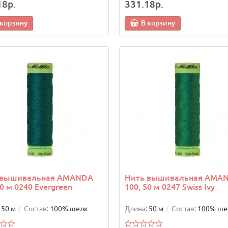
18р.
331.18р.
 корзину
В корзину
 вышивальная AMANDA
Нить вышивальная AMA
50 м 0240 Evergreen
100, 50 м 0247 Swiss Ivy
50 м
Состав:
100% шелк
Длина:
50 м
Состав:
100% ше