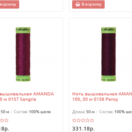
 корзину
В корзину
 вышивальная AMANDA
Нить вышивальная AMA
50 м 0157 Sangria
100, 50 м 0158 Pansy
50 м
Состав:
100% шелк
Длина:
50 м
Состав:
100% ше
18р.
331.18р.