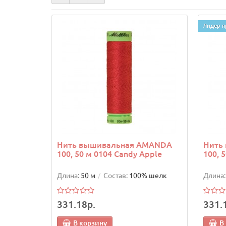
Лидер п
Нить вышивальная AMANDA
Нить
100, 50 м 0104 Candy Apple
100, 5
Длина:
50 м
Состав:
100% шелк
Длина:
331.18р.
331.
В корзину
В