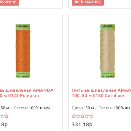
 корзину
В корзину
 вышивальная AMANDA
Нить вышивальная AMA
50 м 0122 Pumpkin
100, 50 м 0130 Cornhusk
50 м
Состав:
100% шелк
Длина:
50 м
Состав:
100% ше
18р.
331.18р.