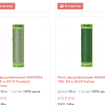
 корзину
В корзину
 вышивальная AMANDA
Нить вышивальная AMA
50 м 0219 Frosted
100, 50 м 0224 Kelley
reen
50 м
Состав:
100% шелк
Длина:
50 м
Состав:
100% ше
18р.
331.18р.