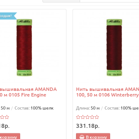
родаж!
 вышивальная AMANDA
Нить вышивальная AMA
0 м 0105 Fire Engine
100, 50 м 0106 Winterberry
50 м
Состав:
100% шелк
Длина:
50 м
Состав:
100% ше
18р.
331.18р.
 корзину
В корзину