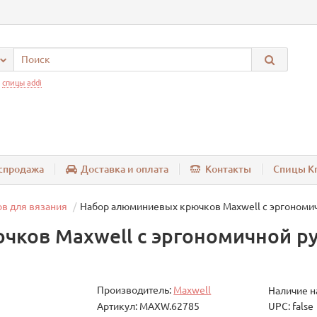
:
спицы addi
спродажа
Доставка и оплата
Контакты
Спицы Kn
в для вязания
Набор алюминиевых крючков Maxwell с эргономич
ков Maxwell с эргономичной ру
Производитель:
Maxwell
Наличие н
Артикул: MAXW.62785
UPC: false