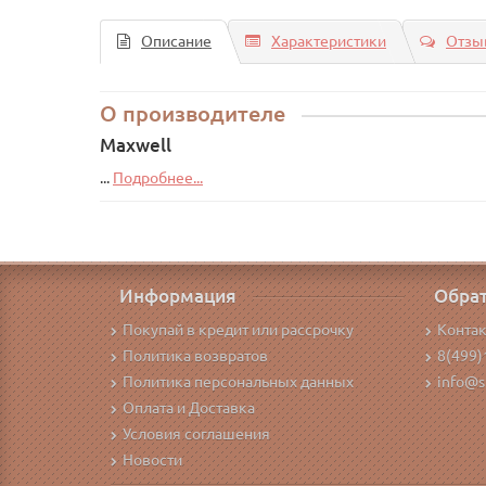
Описание
Характеристики
Отзыв
О производителе
Maxwell
...
Подробнее...
Информация
Обрат
Покупай в кредит или рассрочку
Конта
Политика возвратов
8(499)
Политика персональных данных
info@s
Оплата и Доставка
Условия соглашения
Новости