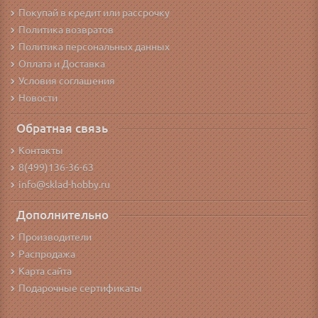
Покупай в кредит или рассрочку
Политика возвратов
Политика персональных данных
Оплата и Доставка
Условия соглашения
Новости
Обратная связь
Контакты
8(499)136-36-63
info@sklad-hobby.ru
Дополнительно
Производители
Распродажа
Карта сайта
Подарочные сертификаты