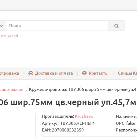
:
спицы addi
спродажа
Доставка и оплата
Контакты
Спицы Kn
рикотажное
Кружево-трикотаж TBY 306 шир.75мм цв.черный уп.4
06 шир.75мм цв.черный уп.45,7м
Производитель:
Kruzhevo
Наличие н
Артикул: TBY.306.ЧЕРНЫЙ
UPC: false
EAN: 2070000532359
Расположе