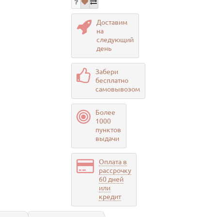
Доставим
на
следующий
день
Забери
бесплатно
самовывозом
Более
1000
пунктов
выдачи
Оплата в
рассрочку
60 дней
или
кредит