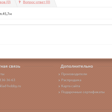
ов (0)
Вопрос-ответ
(0)
п.45,7м
ная связь
Дополнительно
кты
Производители
136-36-63
Распродажа
klad-hobby.ru
Карта сайта
Подарочные сертификаты