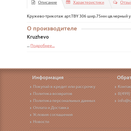
Описание
Характеристики
Отзыв
Кружево-трикотаж арт.TBY 306 шир.75мм цв.черный у
О производителе
Kruzhevo
...
Подробнее...
Информация
Обрат
Покупай в кредит или рассрочку
Конта
Политика возвратов
8(499)
Политика персональных данных
info@s
Оплата и Доставка
Условия соглашения
Новости