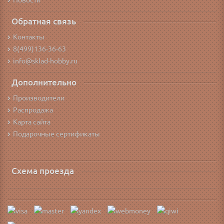
Новости
Обратная связь
Контакты
8(499)136-36-63
info@sklad-hobby.ru
Дополнительно
Производители
Распродажа
Карта сайта
Подарочные сертификаты
Схема проезда