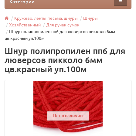
Категории
Кружево, ленты, тесьма, шнуры
Шнуры
Хозяйственный
Для ручек сумок
Шнур полипропилен пп6 для люверсов пикколо 6мм
цв.красный уп.100м
Шнур полипропилен пп6 для
люверсов пикколо 6мм
цв.красный уп.100м
Нет в наличии