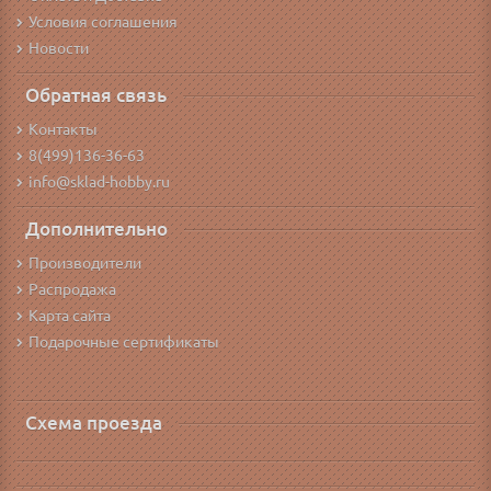
Условия соглашения
Новости
Обратная связь
Контакты
8(499)136-36-63
info@sklad-hobby.ru
Дополнительно
Производители
Распродажа
Карта сайта
Подарочные сертификаты
Схема проезда