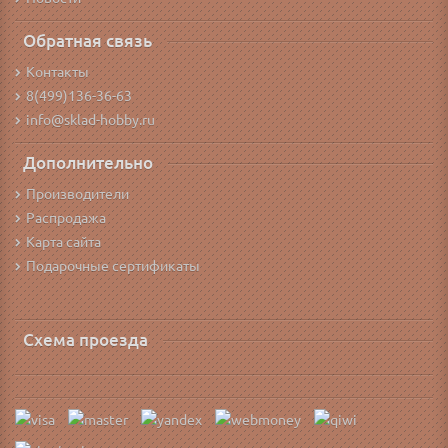
Обратная связь
Контакты
8(499)136-36-63
info@sklad-hobby.ru
Дополнительно
Производители
Распродажа
Карта сайта
Подарочные сертификаты
Схема проезда