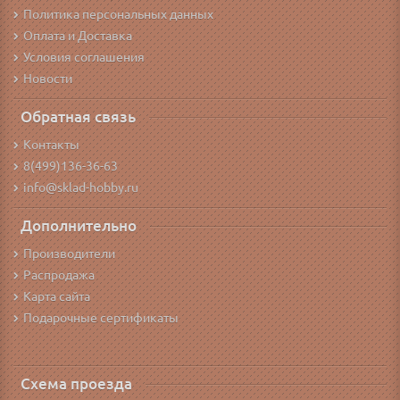
Политика персональных данных
Оплата и Доставка
Условия соглашения
Новости
Обратная связь
Контакты
8(499)136-36-63
info@sklad-hobby.ru
Дополнительно
Производители
Распродажа
Карта сайта
Подарочные сертификаты
Схема проезда