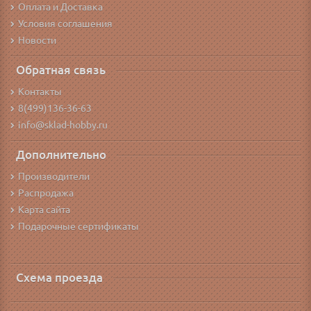
Оплата и Доставка
Условия соглашения
Новости
Обратная связь
Контакты
8(499)136-36-63
info@sklad-hobby.ru
Дополнительно
Производители
Распродажа
Карта сайта
Подарочные сертификаты
Схема проезда