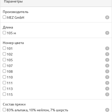
Параметры
Производитель
MEZ GmbH
9
Длина
105 м
1
Номер цвета
101
1
102
1
105
1
107
1
108
1
110
1
111
1
113
1
115
1
Состав пряжи
83% альпака, 10% нейлон, 7% шерсть
9