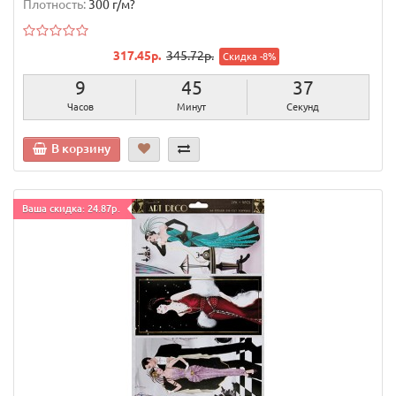
Плотность:
300 г/м?
317.45р.
345.72р.
Скидка -8%
9
45
36
Часов
Минут
Секунд
В корзину
Ваша скидка: 24.87р.