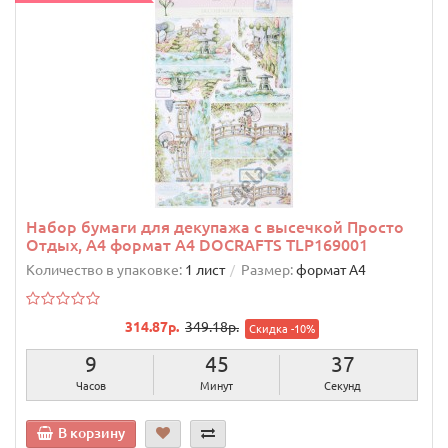
Набор бумаги для декупажа с высечкой Просто
Отдых, А4 формат А4 DOCRAFTS TLP169001
Количество в упаковке:
1 лист
Размер:
формат А4
314.87р.
349.18р.
Скидка -10%
9
45
36
Часов
Минут
Секунд
В корзину