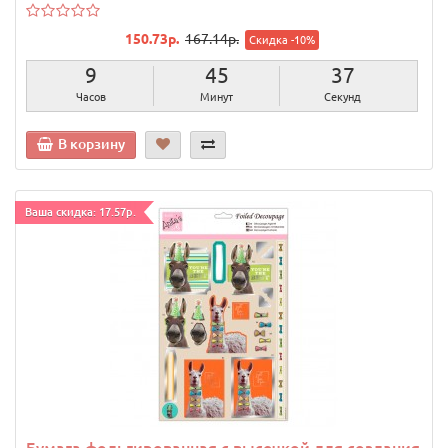
150.73р.
167.14р.
Скидка -10%
9
45
36
Часов
Минут
Секунд
В корзину
Ваша скидка: 17.57р.