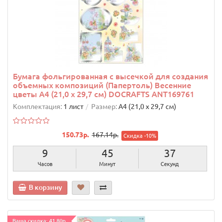
Бумага фольгированная с высечкой для создания
объемных композиций (Папертоль) Весенние
цветы А4 (21,0 х 29,7 см) DOCRAFTS ANT169761
Комплектация:
1 лист
Размер:
А4 (21,0 х 29,7 см)
150.73р.
167.14р.
Скидка -10%
9
45
36
Часов
Минут
Секунд
В корзину
Ваша скидка: 41.80р.