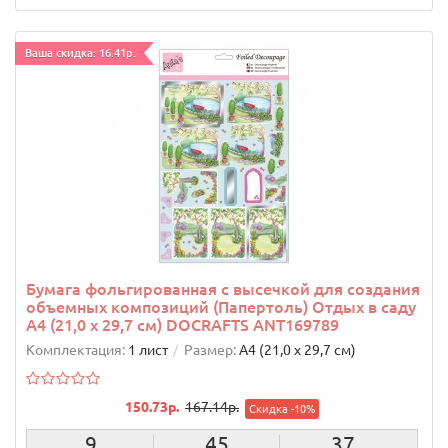
Ваша скидка: 16.41р.
Бумага фольгированная с высечкой для создания
объемных композиций (Папертоль) Отдых в саду
А4 (21,0 х 29,7 см) DOCRAFTS ANT169789
Комплектация:
1 лист
Размер:
А4 (21,0 х 29,7 см)
150.73р.
167.14р.
Скидка -10%
9
45
36