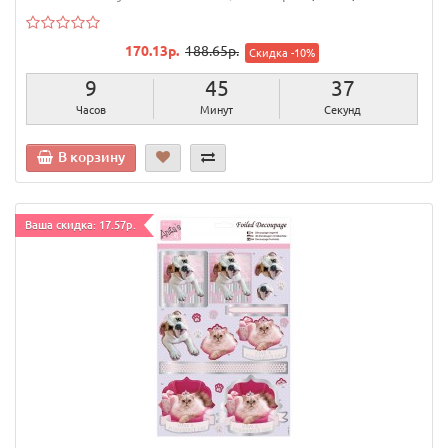
170.13р.
188.65р.
Скидка -10%
9
45
36
Часов
Минут
Секунд
В корзину
Ваша скидка: 17.57р.