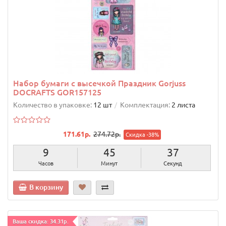
Набор бумаги с высечкой Праздник Gorjuss
DOCRAFTS GOR157125
Количество в упаковке:
12 шт
Комплектация:
2 листа
171.61р.
274.72р.
Скидка -38%
9
45
36
Часов
Минут
Секунд
В корзину
Ваша скидка: 34.31р.