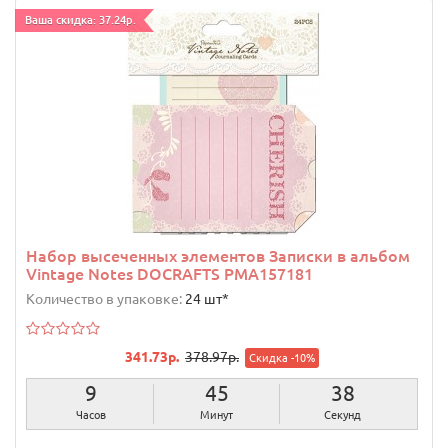
Ваша скидка: 37.24р.
Набор высеченных элементов Записки в альбом
Vintage Notes DOCRAFTS PMA157181
Количество в упаковке:
24 шт*
341.73р.
378.97р.
Скидка -10%
9
45
37
Часов
Минут
Секунд