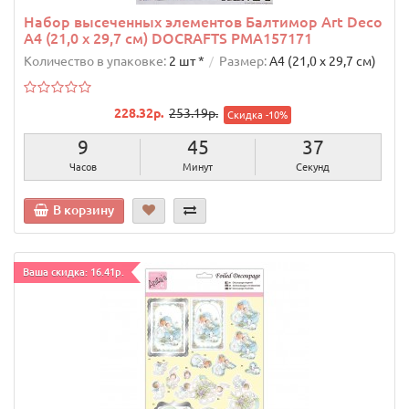
Набор высеченных элементов Балтимор Art Deco
А4 (21,0 х 29,7 см) DOCRAFTS PMA157171
Количество в упаковке:
2 шт *
Размер:
А4 (21,0 х 29,7 см)
228.32р.
253.19р.
Скидка -10%
9
45
36
Часов
Минут
Секунд
В корзину
Ваша скидка: 16.41р.