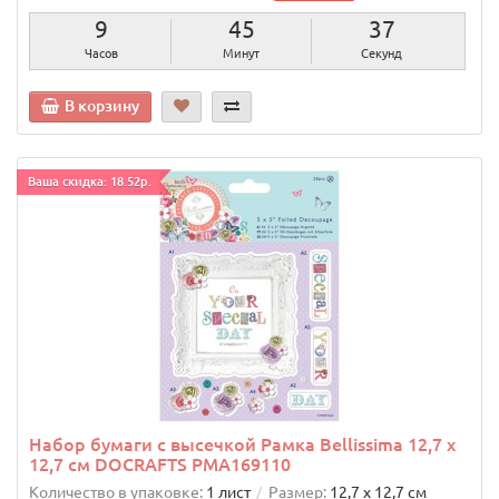
9
45
36
Часов
Минут
Секунд
В корзину
Ваша скидка: 18.52р.
Набор бумаги с высечкой Рамка Bellissima 12,7 х
12,7 см DOCRAFTS PMA169110
Количество в упаковке:
1 лист
Размер:
12,7 х 12,7 см