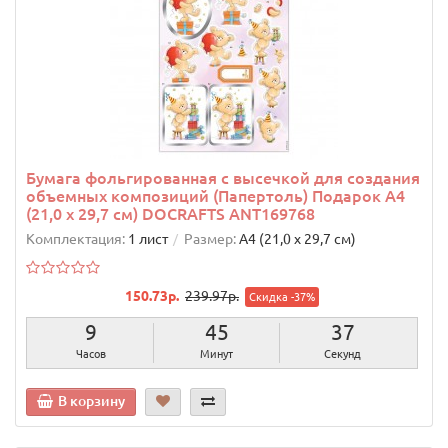
Бумага фольгированная с высечкой для создания
объемных композиций (Папертоль) Подарок А4
(21,0 х 29,7 см) DOCRAFTS ANT169768
Комплектация:
1 лист
Размер:
А4 (21,0 х 29,7 см)
150.73р.
239.97р.
Скидка -37%
9
45
36
Часов
Минут
Секунд
В корзину