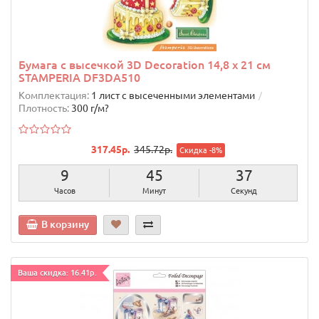
Бумага с высечкой 3D Decoration 14,8 х 21 см
STAMPERIA DF3DA510
Комплектация:
1 лист с высеченными элементами
Плотность:
300 г/м?
317.45р.
345.72р.
Скидка -8%
9
45
36
Часов
Минут
Секунд
В корзину
Ваша скидка: 16.41р.