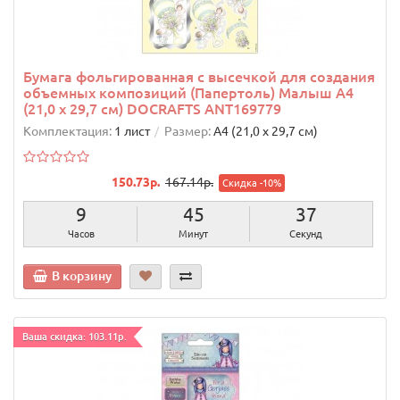
Бумага фольгированная с высечкой для создания
объемных композиций (Папертоль) Малыш А4
(21,0 х 29,7 см) DOCRAFTS ANT169779
Комплектация:
1 лист
Размер:
А4 (21,0 х 29,7 см)
150.73р.
167.14р.
Скидка -10%
9
45
36
Часов
Минут
Секунд
В корзину
Ваша скидка: 103.11р.