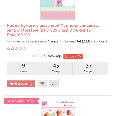
Набор бумаги с высечкой Пастельные цветы
Simply Floral А4 (21,0 х 29,7 см) DOCRAFTS
PMA169120
Количество в упаковке:
1 лист
Размер:
А4 (21,0 х 29,7 см)
383.52р.
425.32р.
Скидка -10%
9
45
36
Часов
Минут
Секунд
В корзину
Ваша скидка: 89.24р.