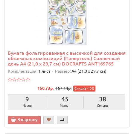
Бумага фольгированная с высечкой для создания
объемных композиций (Папертоль) Солнечный
день А4 (21,0 х 29,7 см) DOCRAFTS ANT169765
Комплектация:
1 лист
Размер:
А4 (21,0 х 29,7 см)
150.73р.
167.14р.
Скидка -10%
9
45
37
Часов
Минут
Секунд
В корзину