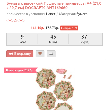
Бумага с высечкой Пушистые принцессы А4 (21,0
х 29,7 см) DOCRAFTS ANT169660
Количество в упаковке:
1 лист
Материал:
бумага
161.16р.
178.73р.
Скидка -10%
9
45
36
Часов
Минут
Секунд
В корзину
Ваша скидка: 28.27р.