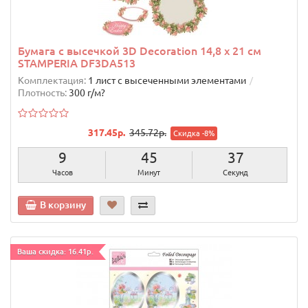
Бумага с высечкой 3D Decoration 14,8 х 21 см
STAMPERIA DF3DA513
Комплектация:
1 лист с высеченными элементами
Плотность:
300 г/м?
317.45р.
345.72р.
Скидка -8%
9
45
36
Часов
Минут
Секунд
В корзину
Ваша скидка: 16.41р.