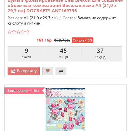
Бумага фольгированная с высечкой для создания
объемных композиций Веселая лама А4 (21,0 х
29,7 см) DOCRAFTS ANT169796
Размер:
А4 (21,0 х 29,7 см)
Состав:
бумага не содержит
кислоту и лигнин
161.16р.
178.73р.
Скидка -10%
9
45
36
Часов
Минут
Секунд
В корзину
Ваша скидка: 41.80р.