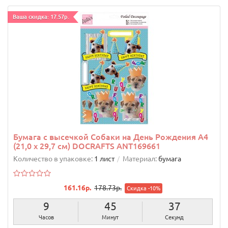
Ваша скидка: 17.57р.
Бумага с высечкой Собаки на День Рождения А4
(21,0 х 29,7 см) DOCRAFTS ANT169661
Количество в упаковке:
1 лист
Материал:
бумага
161.16р.
178.73р.
Скидка -10%
9
45
36
Часов
Минут
Секунд