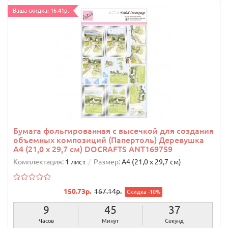
Ваша скидка: 16.41р.
Бумага фольгированная с высечкой для создания
объемных композиций (Папертоль) Деревушка
А4 (21,0 х 29,7 см) DOCRAFTS ANT169759
Комплектация:
1 лист
Размер:
А4 (21,0 х 29,7 см)
150.73р.
167.14р.
Скидка -10%
9
45
36
Часов
Минут
Секунд