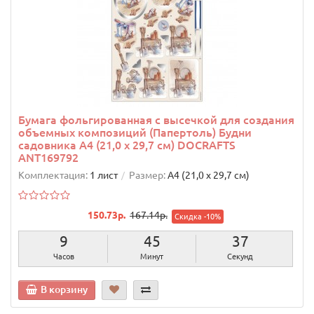
Бумага фольгированная с высечкой для создания
объемных композиций (Папертоль) Будни
садовника А4 (21,0 х 29,7 см) DOCRAFTS
ANT169792
Комплектация:
1 лист
Размер:
А4 (21,0 х 29,7 см)
150.73р.
167.14р.
Скидка -10%
9
45
36
Часов
Минут
Секунд
В корзину