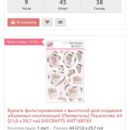
9
45
37
Часов
Минут
Секунд
В корзину
Ваша скидка: 16.41р.
Бумага фольгированная с высечкой для создания
объемных композиций (Папертоль) Торжество А4
(21,0 х 29,7 см) DOCRAFTS ANT169763
Комплектация:
1 лист
Размер:
А4 (21,0 х 29,7 см)