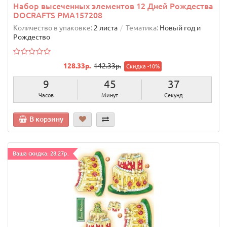
Набор высеченных элементов 12 Дней Рождества
DOCRAFTS PMA157208
Количество в упаковке:
2 листа
Тематика:
Новый год и
Рождество
128.33р.
142.33р.
Скидка -10%
9
45
36
Часов
Минут
Секунд
В корзину
Ваша скидка: 28.27р.