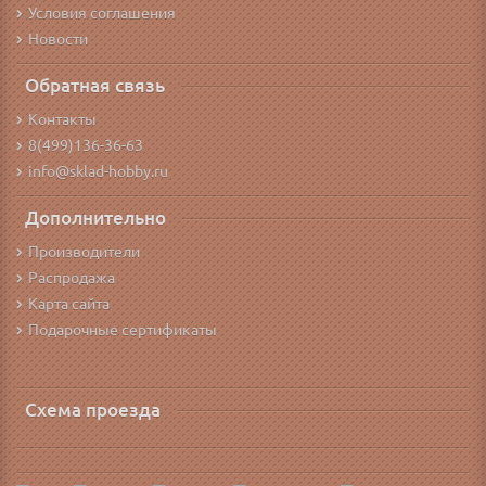
Условия соглашения
Новости
Обратная связь
Контакты
8(499)136-36-63
info@sklad-hobby.ru
Дополнительно
Производители
Распродажа
Карта сайта
Подарочные сертификаты
Схема проезда