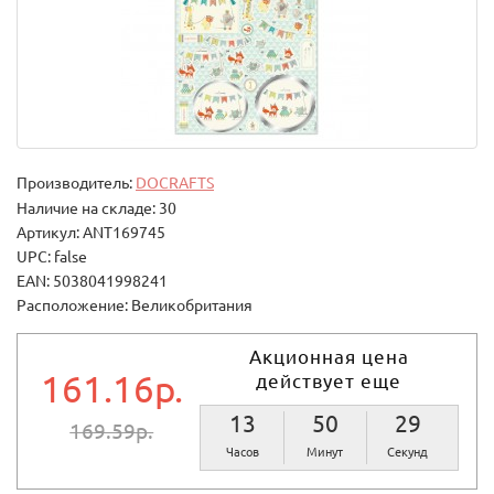
Производитель:
DOCRAFTS
Наличие на складе: 30
Артикул: ANT169745
UPC: false
EAN: 5038041998241
Расположение: Великобритания
Акционная цена
161.16р.
действует еще
13
50
28
169.59р.
Часов
Минут
Секунд