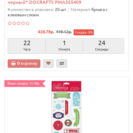
черный* DOCRAFTS PMA355409
Количество в упаковке:
20 шт
Материал:
бумага с
клеевым слоем
426.78р.
449.12р.
Скидка -5%
22
1
23
Часа
Минута
Секунды
В корзину
Ваша скидка: 25.08р.