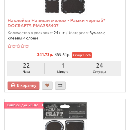
Наклейки Напиши мелом - Рамки черный*
DOCRAFTS PMA355407
Количество в упаковке:
24 шт
Материал:
бумага с
клеевым слоем
341.73р.
359.61р.
Скидка -5%
22
1
23
Часа
Минута
Секунды
В корзину
Ваша скидка: 22.34р.