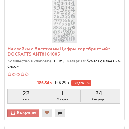
Наклейки с блестками Цифры серебристый*
DOCRAFTS ANT8181005
Количество в упаковке:
1 шт
Материал:
бумага с клеевым
слоем
186.54р.
196.29р.
Скидка -5%
22
1
23
Часа
Минута
Секунды
В корзину