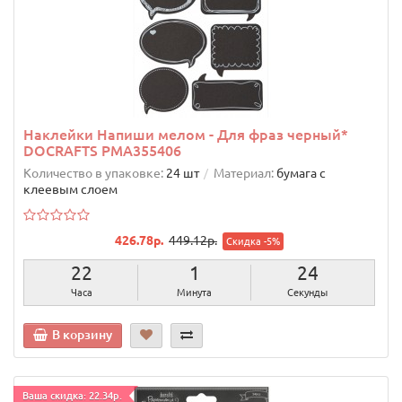
Наклейки Напиши мелом - Для фраз черный*
DOCRAFTS PMA355406
Количество в упаковке:
24 шт
Материал:
бумага с
клеевым слоем
426.78р.
449.12р.
Скидка -5%
22
1
23
Часа
Минута
Секунды
В корзину
Ваша скидка: 22.34р.