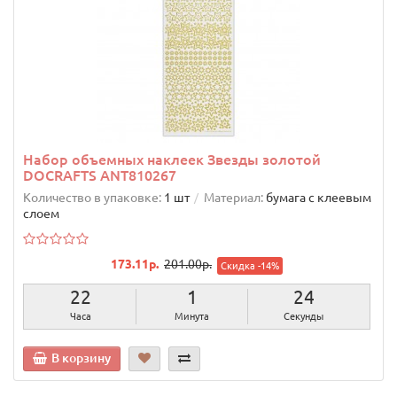
Набор объемных наклеек Звезды золотой
DOCRAFTS ANT810267
Количество в упаковке:
1 шт
Материал:
бумага с клеевым
слоем
173.11р.
201.00р.
Скидка -14%
22
1
23
Часа
Минута
Секунды
В корзину