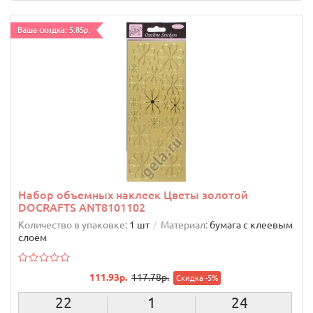
Ваша скидка: 5.85р.
Набор объемных наклеек Цветы золотой
DOCRAFTS ANT8101102
Количество в упаковке:
1 шт
Материал:
бумага с клеевым
слоем
111.93р.
117.78р.
Скидка -5%
22
1
23