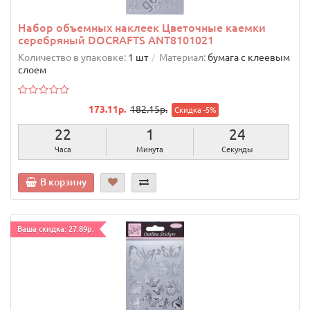
Набор объемных наклеек Цветочные каемки
серебряный DOCRAFTS ANT8101021
Количество в упаковке:
1 шт
Материал:
бумага с клеевым
слоем
173.11р.
182.15р.
Скидка -5%
22
1
23
Часа
Минута
Секунды
В корзину
Ваша скидка: 27.89р.