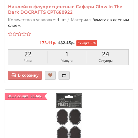
Наклейки флуоресцентные Сафари Glow In The
Dark DOCRAFTS CPT680922
Количество в упаковке:
1 шт
Материал:
бумага с клеевым
слоем
173.11р.
182.15р.
Скидка -5%
22
1
23
Часа
Минута
Секунды
В корзину
Ваша скидка: 22.34р.