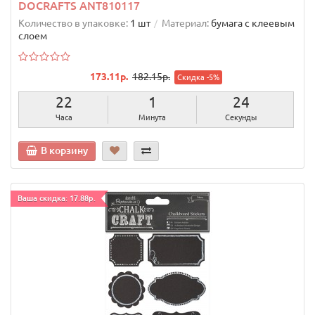
DOCRAFTS ANT810117
Количество в упаковке:
1 шт
Материал:
бумага с клеевым
слоем
173.11р.
182.15р.
Скидка -5%
22
1
23
Часа
Минута
Секунды
В корзину
Ваша скидка: 17.88р.