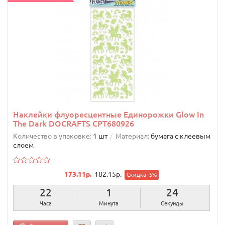
Наклейки флуоресцентные Единорожки Glow In
The Dark DOCRAFTS CPT680926
Количество в упаковке:
1 шт
Материал:
бумага с клеевым
слоем
173.11р.
182.15р.
Скидка -5%
22
1
23
Часа
Минута
Секунды