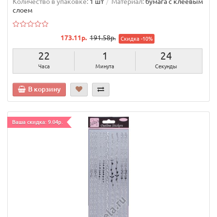
Количество в упаковке:
1 шт
Материал:
бумага с клеевым
слоем
173.11р.
191.58р.
Скидка -10%
22
1
23
Часа
Минута
Секунды
В корзину
Ваша скидка: 9.04р.