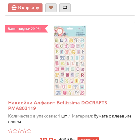
В корзину
Ваша скидка: 20.06р.
Наклейки Алфавит Bellissima DOCRAFTS
PMA803119
Количество в упаковке:
1 шт
Материал:
бумага с клеевым
слоем
383.52р.
403.58р.
Скидка -5%