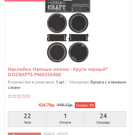
Наклейки Напиши мелом - Круги черный*
DOCRAFTS PMA355408
Количество в упаковке:
1 шт
Материал:
бумага с клеевым
слоем
426.78р.
449.12р.
Скидка -5%
22
1
23
Часа
Минута
Секунды