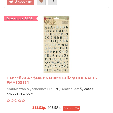
В корзину
Ваша скидка: 20.06р.
Наклейки Алфавит Natures Gallery DOCRAFTS
PMA803121
Количество в упаковке:
114 шт
Материал:
бумага с
клеевым слоем
383.52р.
403.58р.
Скидка -5%