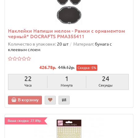
Наклейки Напиши мелом - Рамки с орнаментом
черный* DOCRAFTS PMA355411
Количество в упаковке:
20 шт
Материал:
бумага с
клеевым слоем
426.78р.
449.12р.
Скидка -5%
22
1
23
Часа
Минута
Секунды
В корзину
Ваша скидка: 27.89р.