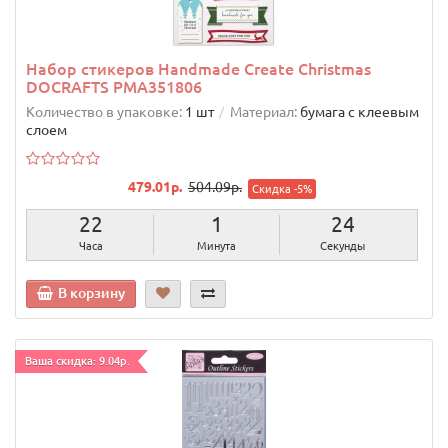
Набор стикеров Handmade Create Christmas
DOCRAFTS PMA351806
Количество в упаковке:
1 шт
Материал:
бумага с клеевым
слоем
479.01р.
504.09р.
Скидка -5%
22
1
23
Часа
Минута
Секунды
В корзину
Ваша скидка: 9.04р.