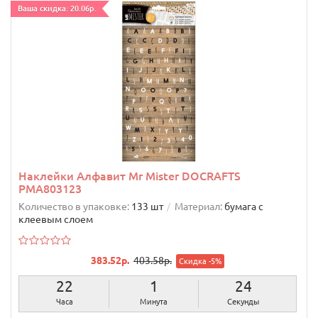
Ваша скидка: 20.06р.
Наклейки Алфавит Mr Mister DOCRAFTS
PMA803123
Количество в упаковке:
133 шт
Материал:
бумага с
клеевым слоем
383.52р.
403.58р.
Скидка -5%
22
1
23
Часа
Минута
Секунды