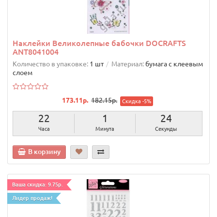
Наклейки Великолепные бабочки DOCRAFTS
ANT8041004
Количество в упаковке:
1 шт
Материал:
бумага с клеевым
слоем
173.11р.
182.15р.
Скидка -5%
22
1
23
Часа
Минута
Секунды
В корзину
Ваша скидка: 9.75р.
Лидер продаж!