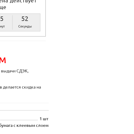
ена действует
ще
5
52
нут
Секунды
ИМ
ы выдачи СДЭК,
в делается скидка на
1 шт
бумага с клеевым слоем