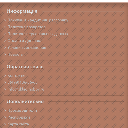
Информация
Покупай в кредит или рассрочку
Политика возвратов
Политика персональных данных
Оплата и Доставка
Условия соглашения
Новости
Обратная связь
Контакты
8(499)136-36-63
info@sklad-hobby.ru
Дополнительно
Производители
Распродажа
Карта сайта