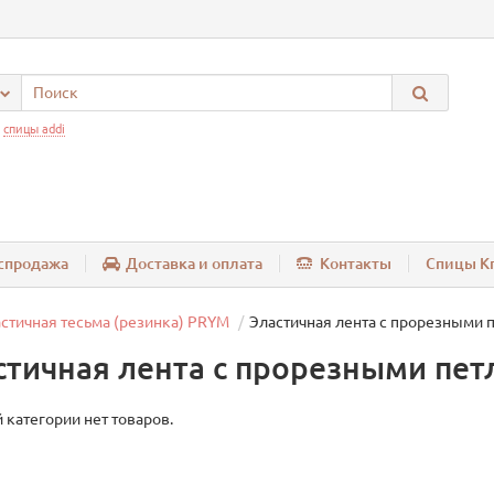
:
спицы addi
спродажа
Доставка и оплата
Контакты
Спицы Kn
стичная тесьма (резинка) PRYM
Эластичная лента с прорезными 
стичная лента с прорезными пе
 категории нет товаров.