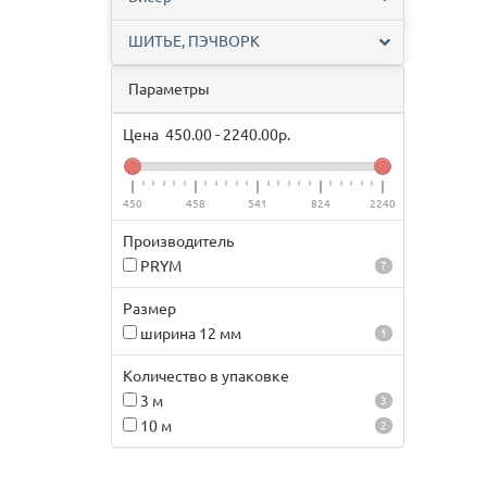
ШИТЬЕ, ПЭЧВОРК
Параметры
Цена
450.00
-
2240.00
р.
450
458
541
824
2240
Производитель
PRYM
7
Размер
ширина 12 мм
1
Количество в упаковке
3 м
3
10 м
2