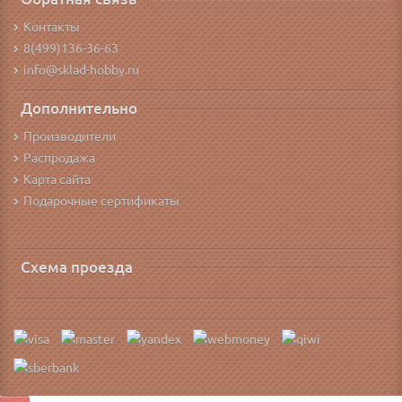
Контакты
8(499)136-36-63
info@sklad-hobby.ru
Дополнительно
Производители
Распродажа
Карта сайта
Подарочные сертификаты
Схема проезда