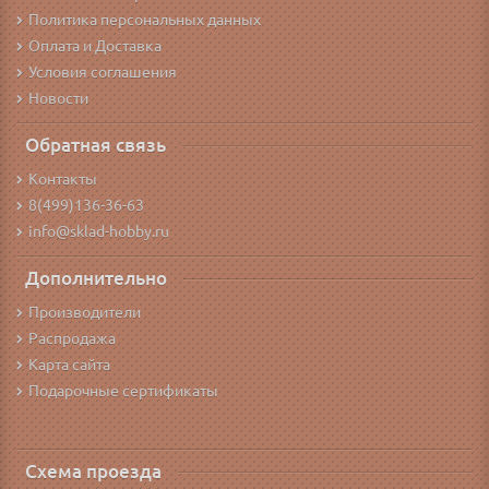
Политика персональных данных
Оплата и Доставка
Условия соглашения
Новости
Обратная связь
Контакты
8(499)136-36-63
info@sklad-hobby.ru
Дополнительно
Производители
Распродажа
Карта сайта
Подарочные сертификаты
Схема проезда