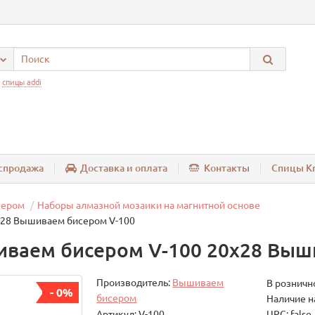
:
спицы addi
спродажа
Доставка и оплата
Контакты
Спицы Kn
сером
Наборы алмазной мозаики на магнитной основе
х28 Вышиваем бисером V-100
иваем бисером V-100 20х28 Выш
Производитель:
Вышиваем
В розничн
- 0%
бисером
Наличие н
Артикул: V-100
UPC: false