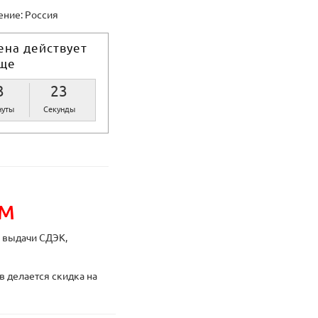
ние: Россия
ена действует
ще
3
23
уты
Секунды
ИМ
ы выдачи СДЭК,
в делается скидка на