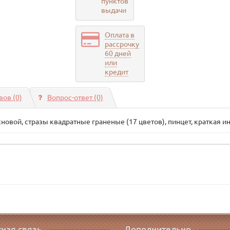
пунктов
выдачи
Оплата в
рассрочку
60 дней
или
кредит
ов (0)
Вопрос-ответ
(0)
новой, стразы квадратные граненые (17 цветов), пинцет, краткая и
ная связь
Дополнительно