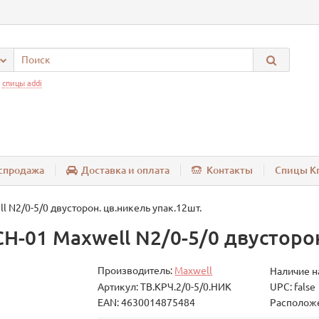
:
спицы addi
спродажа
Доставка и оплата
Контакты
Спицы Kn
 N2/0-5/0 двусторон. цв.никель упак.12шт.
Н-01 Maxwell N2/0-5/0 двусторон
Производитель:
Maxwell
Наличие н
Артикул: ТВ.КРЧ.2/0-5/0.НИК
UPC: false
EAN: 4630014875484
Расположе