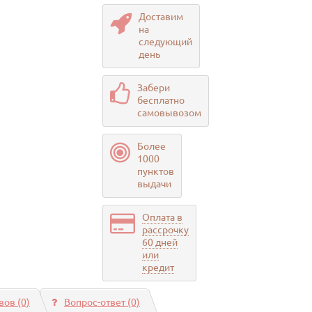
Доставим
на
следующий
день
Забери
бесплатно
самовывозом
Более
1000
пунктов
выдачи
Оплата в
рассрочку
60 дней
или
кредит
ов (0)
Вопрос-ответ
(0)