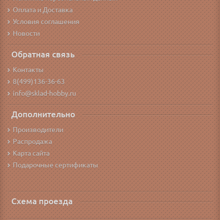
Оплата и Доставка
Условия соглашения
Новости
Обратная связь
Контакты
8(499)136-36-63
info@sklad-hobby.ru
Дополнительно
Производители
Распродажа
Карта сайта
Подарочные сертификаты
Схема проезда