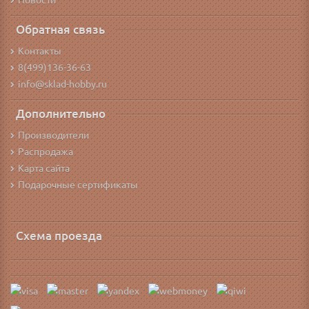
Новости
Обратная связь
Контакты
8(499)136-36-63
info@sklad-hobby.ru
Дополнительно
Производители
Распродажа
Карта сайта
Подарочные сертификаты
Схема проезда