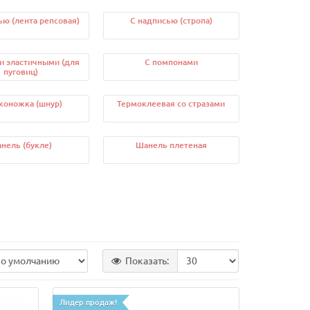
ью (лента репсовая)
С надписью (стропа)
и эластичными (для
С помпонами
пуговиц)
коножка (шнур)
Термоклеевая со стразами
нель (букле)
Шанель плетеная
Показать:
Лидер продаж!