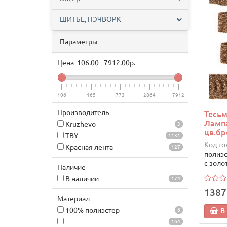
ШИТЬЕ, ПЭЧВОРК
Параметры
Цена
106.00
-
7912.00
р.
106
165
773
2864
7912
Производитель
Тесьм
Ламп
Kruzhevo
3
цв.бр
TBY
1131
Код то
Красная лента
127
полиэс
с золо
Наличие
В наличии
174
1387
Материал
100% полиэстер
В
6
164