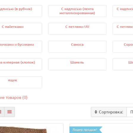
адписью (в рубчик)
С надписью (лента
С надпис
металлизированная)
С пайетками
С петлями UU
С петлям
почками и бусинами
Самоса
Соро
а киперная (хлопок)
Шанель
Ша
ящик
ие товаров (0)
Сортировка:
Лидер продаж!