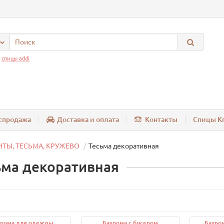
:
спицы addi
спродажа
Доставка и оплата
Контакты
Спицы Kn
НТЫ, ТЕСЬМА, КРУЖЕВО
Тесьма декоративная
ьма декоративная
хрома для одежды
Бахрома с бисером
Бахро