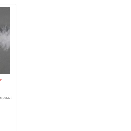
г
ериал: