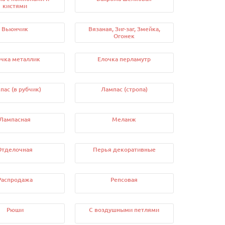
кистями
Вьюнчик
Вязаная, Зиг-заг, Змейка,
Огонек
чка металлик
Елочка перламутр
пас (в рубчик)
Лампас (стропа)
Лампасная
Меланж
Отделочная
Перья декоративные
Распродажа
Репсовая
Рюши
С воздушными петлями