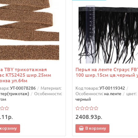
а TBY трикотажная
Перья на ленте Страус FB
ас KTS2425 шир.25мм
100 шир.15см цв.черный 
онза уп.64м
вара:
УТ-00078286
Материал:
Код товара:
УТ-00119342
тер(трикотаж)
Особенности:
Особенности:
на ленте
цвет:
том
черный
.11р.
2408.93р.
 корзину
В корзину