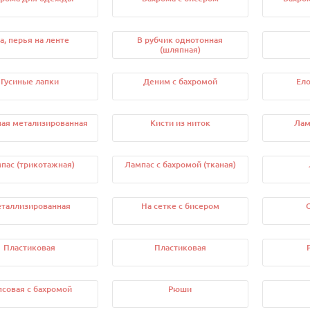
а, перья на ленте
В рубчик однотонная
(шляпная)
Гусиные лапки
Деним с бахромой
Ело
ая метализированная
Кисти из ниток
Лам
пас (трикотажная)
Лампас с бахромой (тканая)
таллизированная
На сетке с бисером
Пластиковая
Пластиковая
псовая с бахромой
Рюши