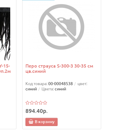
Y-15-
Перо страуса S-300-3 30-35 см
уп.2м
цв.синий
Код товара:
00-00048538
цвет:
синий
Цвета:
синий
894.40р.
В корзину