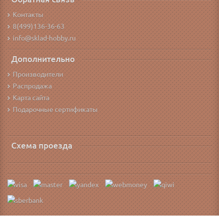
Контакты
8(499)136-36-63
info@sklad-hobby.ru
Дополнительно
Производители
Распродажа
Карта сайта
Подарочные сертификаты
Схема проезда