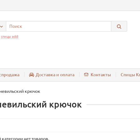
:
спицы addi
спродажа
Доставка и оплата
Контакты
Спицы Kn
невильский крючок
евильский крючок
 категории нет товаров.