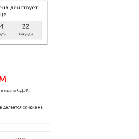
ена действует
ще
4
22
уты
Секунды
ИМ
ы выдачи СДЭК,
в делается скидка на