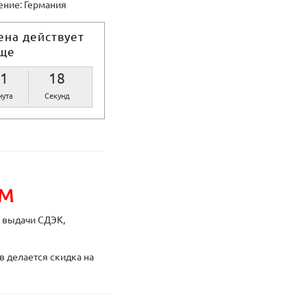
ние: Германия
ена действует
ще
1
18
ута
Секунд
ИМ
ы выдачи СДЭК,
в делается скидка на