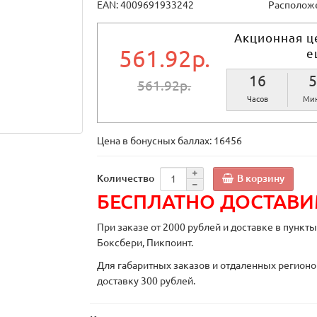
EAN: 4009691933242
Расположе
Акционная ц
561.92р.
е
16
5
561.92р.
Часов
Мин
Цена в бонусных баллах:
16456
В корзину
Количество
БЕСПЛАТНО ДОСТАВ
При заказе от 2000 рублей и доставке в пункт
Боксбери, Пикпоинт.
Для габаритных заказов и отдаленных регионо
доставку 300 рублей.