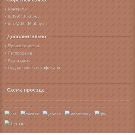
Контакты
8(499)136-36-63
info@sklad-hobby.ru
Дополнительно
Производители
Распродажа
Карта сайта
Подарочные сертификаты
Схема проезда