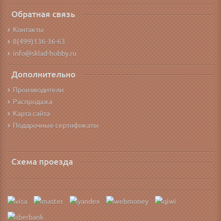
Обратная связь
Контакты
8(499)136-36-63
info@sklad-hobby.ru
Дополнительно
Производители
Распродажа
Карта сайта
Подарочные сертификаты
Схема проезда