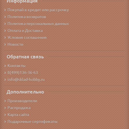
Информация
Покупай в кредит или рассрочку
Политика возвратов
Политика персональных данных
Оплата и Доставка
Условия соглашения
Новости
Обратная связь
Контакты
8(499)136-36-63
info@sklad-hobby.ru
Дополнительно
Производители
Распродажа
Карта сайта
Подарочные сертификаты