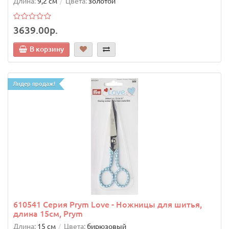
Длина:
9,2 см
Цвета:
золотой
3639.00р.
В корзину
Лидер продаж!
610541 Серия Prym Love - Ножницы для шитья,
длина 15см, Prym
Длина:
15 см
Цвета:
бирюзовый