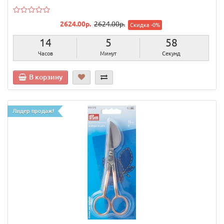
2624.00р.
2624.00р.
Скидка -0%
14
5
57
Часов
Минут
Секунд
В корзину
Лидер продаж!