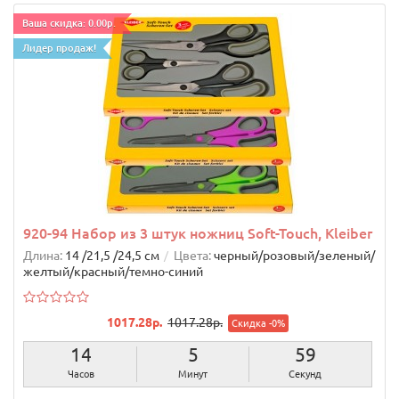
Ваша скидка: 0.00р.
Лидер продаж!
920-94 Набор из 3 штук ножниц Soft-Touch, Kleiber
Длина:
14 /21,5 /24,5 см
Цвета:
черный/розовый/зеленый/
желтый/красный/темно-синий
1017.28р.
1017.28р.
Скидка -0%
14
5
58
Часов
Минут
Секунд