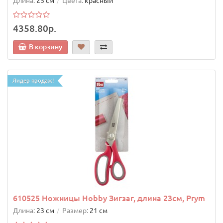
Длина:
25 см
Цвета:
красный
4358.80р.
В корзину
Лидер продаж!
610525 Ножницы Hobby Зигзаг, длина 23см, Prym
Длина:
23 см
Размер:
21 см