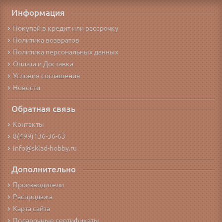
Информация
Покупай в кредит или рассрочку
Политика возвратов
Политика персональных данных
Оплата и Доставка
Условия соглашения
Новости
Обратная связь
Контакты
8(499)136-36-63
info@sklad-hobby.ru
Дополнительно
Производители
Распродажа
Карта сайта
Подарочные сертификаты