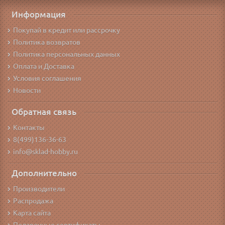
Информация
Покупай в кредит или рассрочку
Политика возвратов
Политика персональных данных
Оплата и Доставка
Условия соглашения
Новости
Обратная связь
Контакты
8(499)136-36-63
info@sklad-hobby.ru
Дополнительно
Производители
Распродажа
Карта сайта