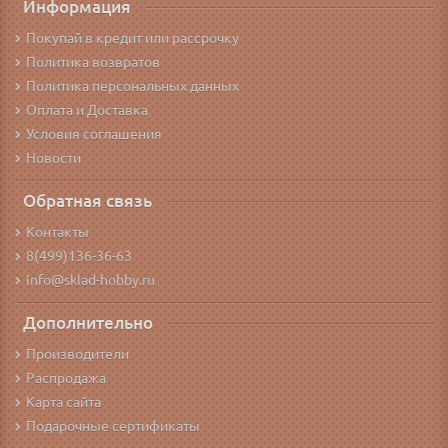
Информация
Покупай в кредит или рассрочку
Политика возвратов
Политика персональных данных
Оплата и Доставка
Условия соглашения
Новости
Обратная связь
Контакты
8(499)136-36-63
info@sklad-hobby.ru
Дополнительно
Производители
Распродажа
Карта сайта
Подарочные сертификаты