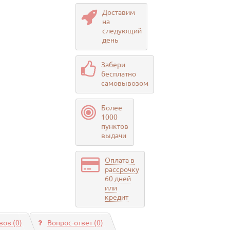
Доставим
на
следующий
день
Забери
бесплатно
самовывозом
Более
1000
пунктов
выдачи
Оплата в
рассрочку
60 дней
или
кредит
ов (0)
Вопрос-ответ
(0)