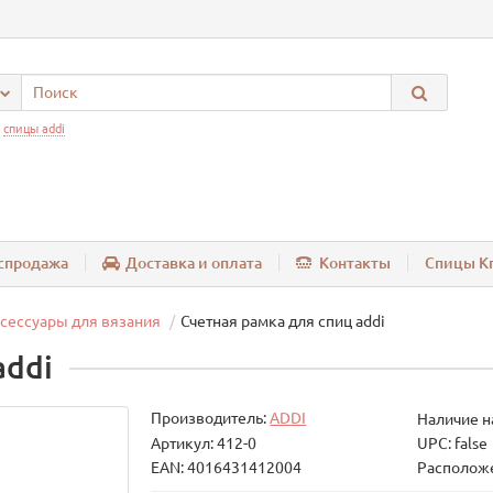
:
спицы addi
спродажа
Доставка и оплата
Контакты
Спицы Kn
сессуары для вязания
Счетная рамка для спиц addi
addi
Производитель:
ADDI
Наличие н
Артикул: 412-0
UPC: false
EAN: 4016431412004
Расположе