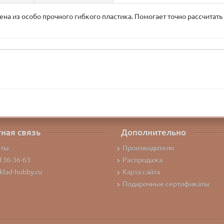
ена из особо прочного гибкого пластика. Помогает точно рассчитать
ная связь
Дополнительно
кты
Производители
136-36-63
Распродажа
klad-hobby.ru
Карта сайта
Подарочные сертификаты