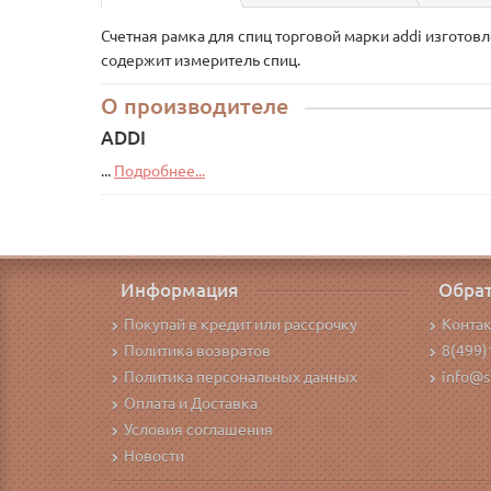
Счетная рамка для спиц торговой марки addi изготовл
содержит измеритель спиц.
О производителе
ADDI
...
Подробнее...
Информация
Обрат
Покупай в кредит или рассрочку
Конта
Политика возвратов
8(499)
Политика персональных данных
info@s
Оплата и Доставка
Условия соглашения
Новости