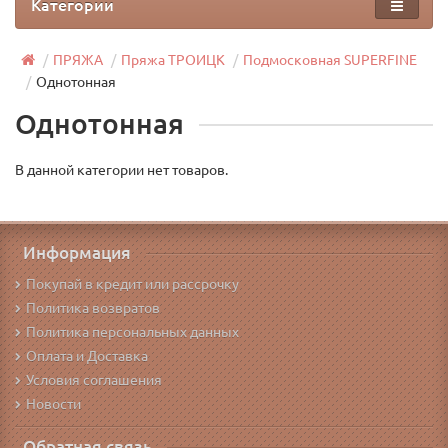
Категории
ПРЯЖА
Пряжа ТРОИЦК
Подмосковная SUPERFINE
Однотонная
Однотонная
В данной категории нет товаров.
Информация
Покупай в кредит или рассрочку
Политика возвратов
Политика персональных данных
Оплата и Доставка
Условия соглашения
Новости
Обратная связь