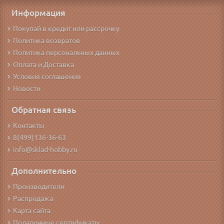
Информация
Покупай в кредит или рассрочку
Политика возвратов
Политика персональных данных
Оплата и Доставка
Условия соглашения
Новости
Обратная связь
Контакты
8(499)136-36-63
info@sklad-hobby.ru
Дополнительно
Производители
Распродажа
Карта сайта
Подарочные сертификаты