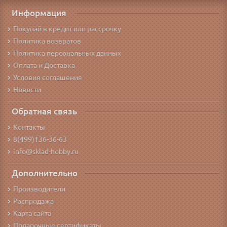
Информация
Покупай в кредит или рассрочку
Политика возвратов
Политика персональных данных
Оплата и Доставка
Условия соглашения
Новости
Обратная связь
Контакты
8(499)136-36-63
info@sklad-hobby.ru
Дополнительно
Производители
Распродажа
Карта сайта
Подарочные сертификаты