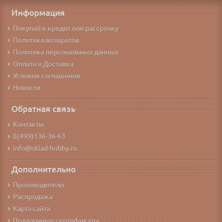
Информация
Покупай в кредит или рассрочку
Политика возвратов
Политика персональных данных
Оплата и Доставка
Условия соглашения
Новости
Обратная связь
Контакты
8(499)136-36-63
info@sklad-hobby.ru
Дополнительно
Производители
Распродажа
Карта сайта
Подарочные сертификаты