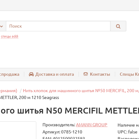
:
спицы addi
спродажа
Доставка и оплата
Контакты
Спицы Kn
ермания)
Нить хлопок для машинного шитья №50 MERCIFIL, 200 м,
ETTLER, 200 м 1210 Seagrass
го шитья N50 MERCIFIL METTLER,
Производитель:
AMANN GROUP
Наличие н
Артикул: 0785-1210
UPC: false
EAN: 4012500032593
Расположе