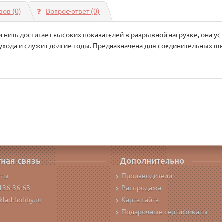
ов (0)
Вопрос-ответ
(0)
нить достигает высоких показателей в разрывной нагрузке, она уст
о ухода и служит долгие годы. Предназначена для соединительных шв
ная связь
Дополнительно
кты
Производители
136-36-63
Распродажа
klad-hobby.ru
Карта сайта
Подарочные сертификаты