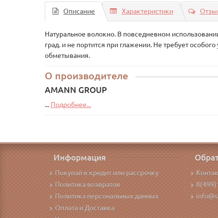
Описание
Характеристики
Отзыв
Натуральное волокно. В повседневном использовании 
град. и не портится при глажении. Не требует особог
обметывания.
О производителе
AMANN GROUP
...
Подробнее...
Информация
Обрат
Покупай в кредит или рассрочку
Конта
Политика возвратов
8(499)
Политика персональных данных
info@s
Оплата и Доставка