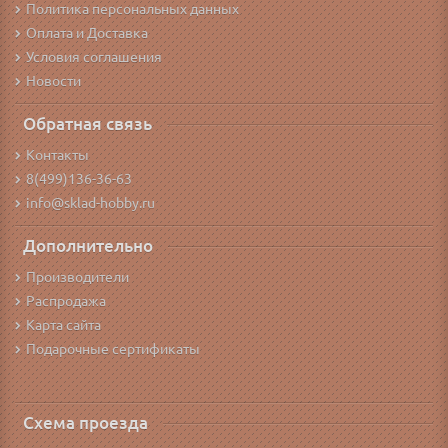
Политика персональных данных
Оплата и Доставка
Условия соглашения
Новости
Обратная связь
Контакты
8(499)136-36-63
info@sklad-hobby.ru
Дополнительно
Производители
Распродажа
Карта сайта
Подарочные сертификаты
Схема проезда