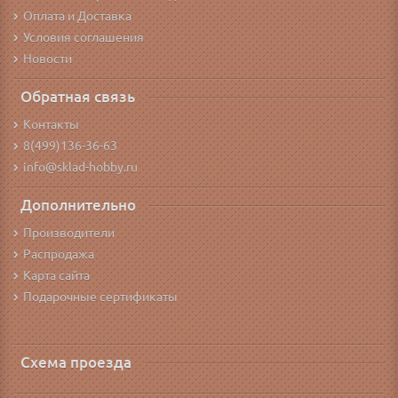
Оплата и Доставка
Условия соглашения
Новости
Обратная связь
Контакты
8(499)136-36-63
info@sklad-hobby.ru
Дополнительно
Производители
Распродажа
Карта сайта
Подарочные сертификаты
Схема проезда