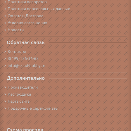
Политика возвратов
Политика персональных данных
Оплата и Доставка
Условия соглашения
Новости
Обратная связь
Контакты
8(499)136-36-63
info@sklad-hobby.ru
Дополнительно
Производители
Распродажа
Карта сайта
Подарочные сертификаты
Схема проезда