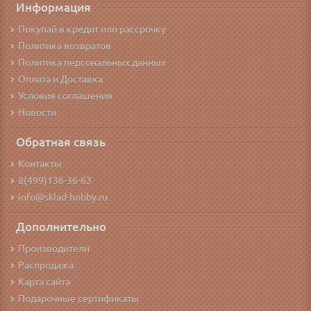
Информация
Покупай в кредит или рассрочку
Политика возвратов
Политика персональных данных
Оплата и Доставка
Условия соглашения
Новости
Обратная связь
Контакты
8(499)136-36-63
info@sklad-hobby.ru
Дополнительно
Производители
Распродажа
Карта сайта
Подарочные сертификаты