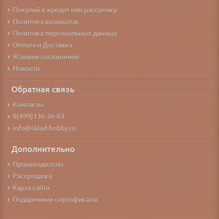
Покупай в кредит или рассрочку
Политика возвратов
Политика персональных данных
Оплата и Доставка
Условия соглашения
Новости
Обратная связь
Контакты
8(499)136-36-63
info@sklad-hobby.ru
Дополнительно
Производители
Распродажа
Карта сайта
Подарочные сертификаты