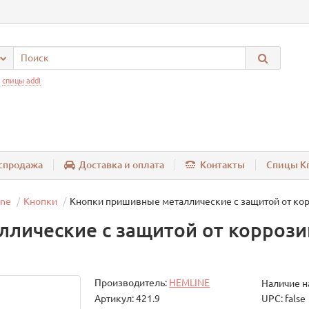
:
спицы addi
спродажа
Доставка и оплата
Контакты
Спицы Kn
ine
Кнопки
Кнопки пришивные металлические c защитой от кор
лические c защитой от коррози
Производитель:
HEMLINE
Наличие н
Артикул: 421.9
UPC: false