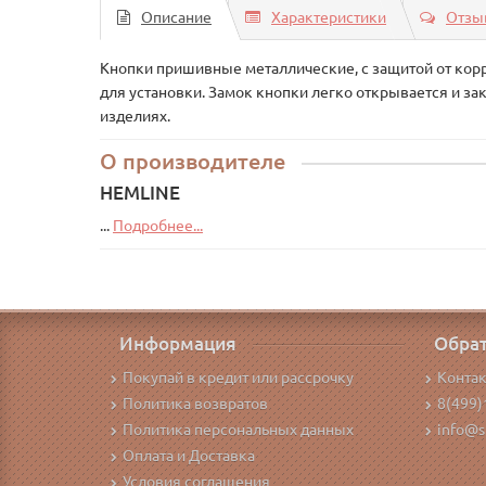
Описание
Характеристики
Отзыв
Кнопки пришивные металлические, с защитой от корро
для установки. Замок кнопки легко открывается и з
изделиях.
О производителе
HEMLINE
...
Подробнее...
Информация
Обрат
Покупай в кредит или рассрочку
Конта
Политика возвратов
8(499)
Политика персональных данных
info@s
Оплата и Доставка
Условия соглашения