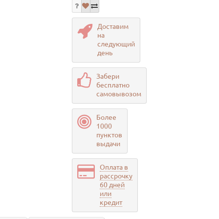
Доставим
на
следующий
день
Забери
бесплатно
самовывозом
Более
1000
пунктов
выдачи
Оплата в
рассрочку
60 дней
или
кредит