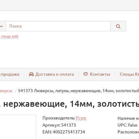
:
спицы addi
спродажа
Доставка и оплата
Контакты
Спицы Kn
версы
541373 Люверсы, латунь, нержавеющие, 14мм, золотистый
, нержавеющие, 14мм, золотисты
Производитель:
Prym
Наличие н
Артикул: 541373
UPC: false
EAN: 4002275413734
Расположе