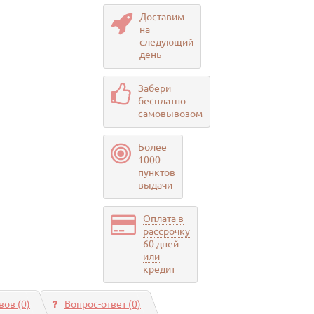
Доставим
на
следующий
день
Забери
бесплатно
самовывозом
Более
1000
пунктов
выдачи
Оплата в
рассрочку
60 дней
или
кредит
ов (0)
Вопрос-ответ
(0)