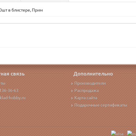
0шт в блистере, Прим
ная связь
Дополнительно
кты
Производители
136-36-63
Распродажа
klad-hobby.ru
Карта сайта
Подарочные сертификаты