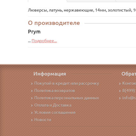
Люверсы, латунь, нержавеющие, 14мм, золотистый, 1
О производителе
Prym
...
Подробнее...
Информация
Обрат
Покупай в кредит или рассрочку
Конта
Политика возвратов
8(499)
Политика персональных данных
info@s
Оплата и Доставка
Условия соглашения
Новости